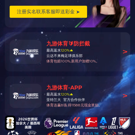
术，减少对环境的影响。公司积极参与当地的社区活动，支持教育、慈
善等公益事业，促进社区的和谐发展。华体会集团_华体会(中国)注重供
应链的管理，与供应商建立长期、稳定的合作关系，共同推动行业的可
持续发展。
社会责任
华体会集团_华体会(中国)积极支持公益事业，如资助贫困学生、捐赠灾
区等，为社会贡献一份力量。公司重视员工的培训和发展，提供各种培
训机会和晋升通道，帮助员工实现自我价值。华体会集团_华体会(中国)
与当地社区共同开展各种活动，如环保宣传、公益讲座等，增强与社区
的互动和共建。