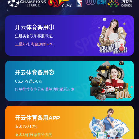
员工关怀
华体会集团_华体会(中国)为员工提供具有竞争力的薪酬和完善的福利制
度，确保员工的权益得到保障。公司注重员工的工作环境，提供舒适、
安全的工作场所，并提供广阔的职业发展空间和晋升机会，鼓励员工不
断学习和成长。公司定期组织各种员工活动，如团建、培训、文体比赛
等，增强员工的凝聚力和归属感。
订阅更新