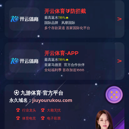
客户责任
华体会集团_华体会(中国)致力于提供高质量的地板产品，每一块地板都
经过精心设计和严格的质量检测，确保满足客户的各种需求。公司为客
户提供定制服务，满足客户的个性化需求。华体会集团_华体会(中国)提
供完善的售后服务，包括产品咨询、安装指导、维修保养等，确保客户
得到全方位的服务支持。
企业责任
华体会集团_华体会(中国)重视环保，在生产过程中采用环保材料和技