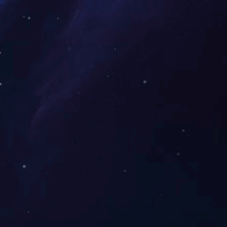
团_华体会(中国)
品牌产品
品牌故事
友居空间（WPC系列）
新闻中心
宜柯兰地板（竹木系列）
社会责任
华体会集团_华体会(中国)家居（SPC系列）
品牌视频
木叶地板（实木复合系列）