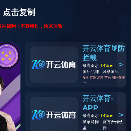
CN
在线商城
探索
RS