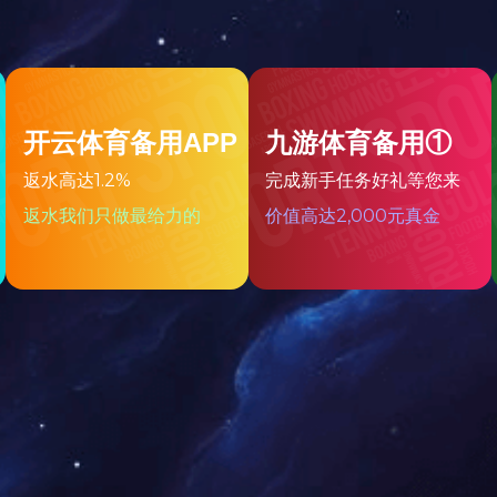
抗变形
健康环保
耐磨层
耐磨层厚度及质量直接决定地板使用寿命，在
耐磨层的检测上十分严谨。有效使用寿命能达
到 5-20年。