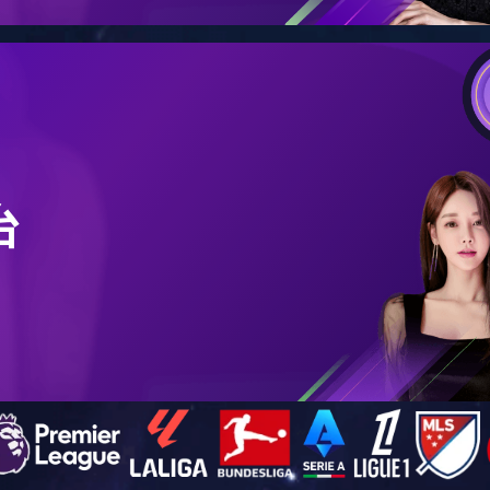
华体会集团_华体会(中国)服务
安装维护
结构特点
中正逐步发挥其优势，且其优良的产品特性，受到消费者的广泛追求
这也给各个企业带来激烈竞争。